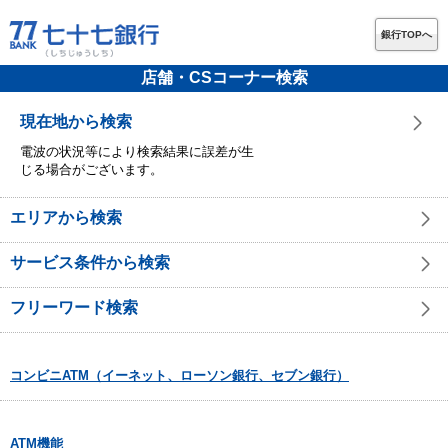
銀行TOPへ
店舗・CSコーナー検索
現在地から検索
電波の状況等により検索結果に誤差が生
じる場合がございます。
エリアから検索
サービス条件から検索
フリーワード検索
コンビニATM（イーネット、ローソン銀行、セブン銀行）
ATM機能