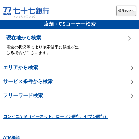
銀行TOPへ
店舗・CSコーナー検索
現在地から検索
電波の状況等により検索結果に誤差が生
じる場合がございます。
エリアから検索
サービス条件から検索
フリーワード検索
コンビニATM（イーネット、ローソン銀行、セブン銀行）
ATM機能