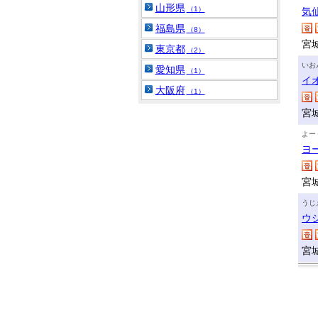
山形県
（1）
気
福島県
（8）
宮
東京都
（2）
いお
愛知県
（1）
イ
大阪府
（1）
宮
よー
ヨ
宮
うじ
ウ
宮