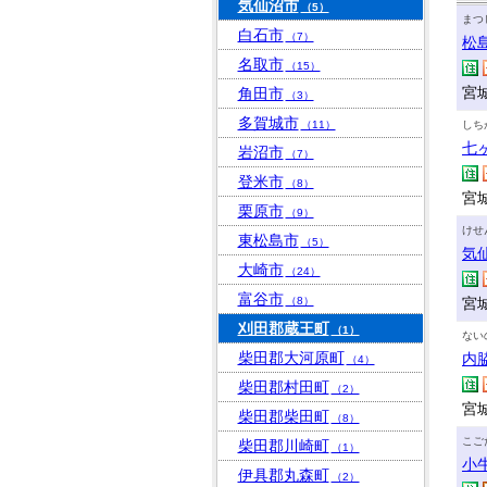
気仙沼市
（5）
まつ
白石市
（7）
松
名取市
（15）
宮
角田市
（3）
多賀城市
（11）
しち
七
岩沼市
（7）
登米市
（8）
宮
栗原市
（9）
けせ
東松島市
（5）
気
大崎市
（24）
富谷市
（8）
宮
刈田郡蔵王町
（1）
ない
柴田郡大河原町
内
（4）
柴田郡村田町
（2）
宮城
柴田郡柴田町
（8）
こご
柴田郡川崎町
（1）
小
伊具郡丸森町
（2）