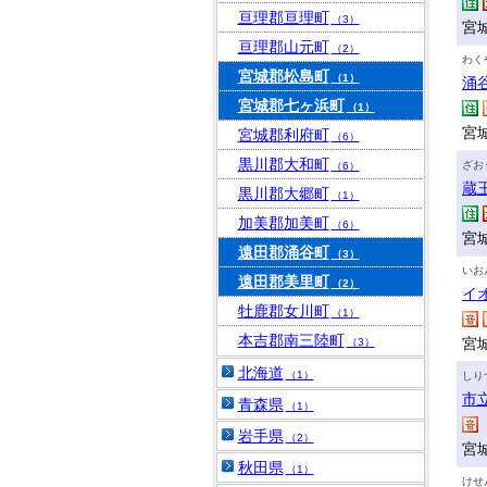
亘理郡亘理町
（3）
宮
亘理郡山元町
（2）
わく
宮城郡松島町
（1）
涌
宮城郡七ヶ浜町
（1）
宮
宮城郡利府町
（6）
黒川郡大和町
ざお
（6）
蔵
黒川郡大郷町
（1）
加美郡加美町
（6）
宮
遠田郡涌谷町
（3）
いお
遠田郡美里町
（2）
イ
牡鹿郡女川町
（1）
本吉郡南三陸町
宮
（3）
北海道
（1）
しり
市
青森県
（1）
岩手県
（2）
宮
秋田県
（1）
けせ