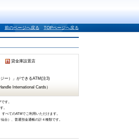
前のページへ戻る
TOPページへ戻る
貸金庫設置店
ー）」ができるATM(注3)
e International Cards）
ザです。
です。
、すべてのATMでご利用いただけます。
タ仙台）、普通預金通帳の計４種類です。