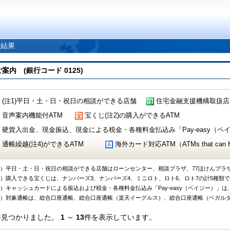
索結果
 (銀行コード 0125)
(注1)平日・土・日・祝日の相談ができる店舗
住宅金融支援機構取扱店
音声案内機能付ATM
宝くじ(注2)の購入ができるATM
硬貨入出金、現金振込、現金による税金・各種料金払込み「Pay-easy（ペイジ
通帳繰越(注4)ができるATM
海外カード対応ATM（ATMs that can Handl
1）平日・土・日・祝日の相談ができる店舗はローンセンター、相談プラザ、77ほけんプラ
2）購入できる宝くじは、ナンバーズ3、ナンバーズ4、ミニロト、ロト6、ロト7の計5種類
3）キャッシュカードによる振込および税金・各種料金払込み「Pay-easy（ペイジー）」は
4）対象通帳は、総合口座通帳、総合口座通帳（楽天イーグルス）、総合口座通帳（ベガル
件見つかりました。
1
～
13
件を表示しています。