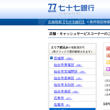
店舗検索【七十七銀行】
>
条件指定検
店舗・キャッシュサービスコーナーのご案内
エリア絞込み
※複数選択可
（再クリックで選択解除されます）
宮城県
（385）
仙台市青葉区
（68）
仙台市宮城野区
（25）
仙台市若林区
（23）
（注
仙台市太白区
（42）
（注
（注
仙台市泉区
（39）
（注
石巻市
（27）
13
塩竈市
（6）