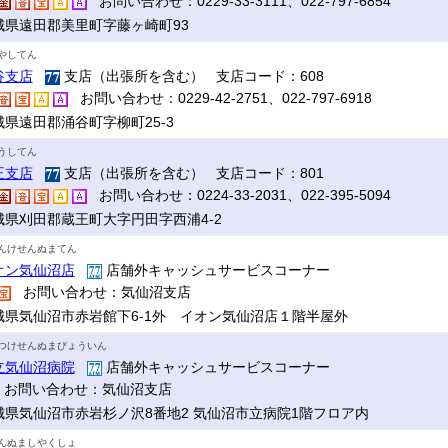
お問い合わせ：0229-33-3111、022-797-6854
城県遠田郡美里町字藤ヶ崎町93
やしてん
谷支店
支店（出張所を含む） 支店コード：608
お問い合わせ：0229-42-2751、022-797-6918
城県遠田郡涌谷町字柳町25-3
うしてん
王支店
支店（出張所を含む） 支店コード：801
お問い合わせ：0224-33-2031、022-395-5094
城県刈田郡蔵王町大字円田字西浦4-2
んけせんぬまてん
オン気仙沼店
店舗外キャッシュサービスコーナー
お問い合わせ：気仙沼支店
城県気仙沼市赤岩館下6-1外 イオン気仙沼店１階半屋外
つけせんぬまびょういん
立気仙沼病院
店舗外キャッシュサービスコーナー
お問い合わせ：気仙沼支店
城県気仙沼市赤岩杉ノ沢8番地2 気仙沼市立病院1階フロア内
んぬましやくしょ