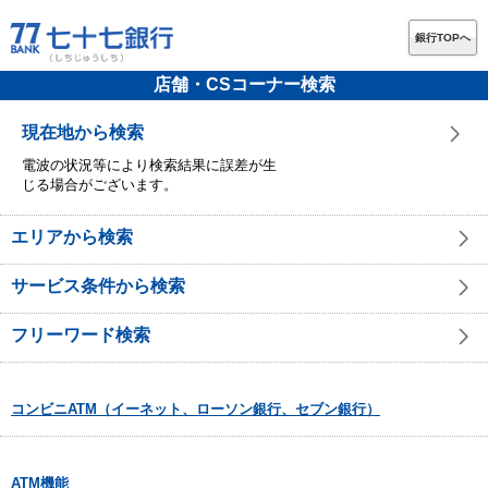
銀行TOPへ
店舗・CSコーナー検索
現在地から検索
電波の状況等により検索結果に誤差が生
じる場合がございます。
エリアから検索
サービス条件から検索
フリーワード検索
コンビニATM（イーネット、ローソン銀行、セブン銀行）
ATM機能