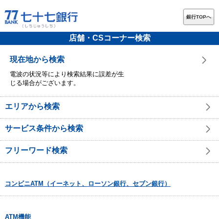
銀行TOPへ
店舗・CSコーナー検索
現在地から検索
電波の状況等により検索結果に誤差が生
じる場合がございます。
エリアから検索
サービス条件から検索
フリーワード検索
コンビニATM（イーネット、ローソン銀行、セブン銀行）
ATM機能