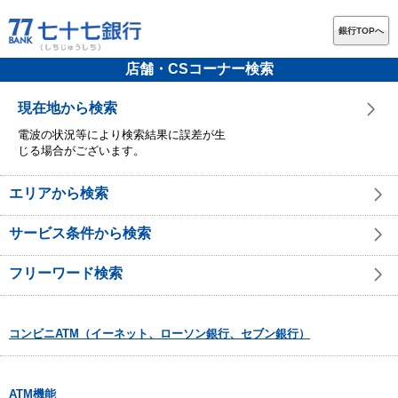
銀行TOPへ
店舗・CSコーナー検索
現在地から検索
電波の状況等により検索結果に誤差が生
じる場合がございます。
エリアから検索
サービス条件から検索
フリーワード検索
コンビニATM（イーネット、ローソン銀行、セブン銀行）
ATM機能