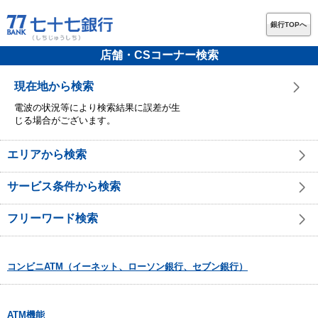
銀行TOPへ
店舗・CSコーナー検索
現在地から検索
電波の状況等により検索結果に誤差が生
じる場合がございます。
エリアから検索
サービス条件から検索
フリーワード検索
コンビニATM（イーネット、ローソン銀行、セブン銀行）
ATM機能