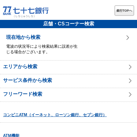
銀行TOPへ
店舗・CSコーナー検索
現在地から検索
電波の状況等により検索結果に誤差が生
じる場合がございます。
エリアから検索
サービス条件から検索
フリーワード検索
コンビニATM（イーネット、ローソン銀行、セブン銀行）
ATM機能