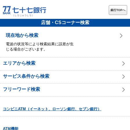
銀行TOPへ
店舗・CSコーナー検索
現在地から検索
電波の状況等により検索結果に誤差が生
じる場合がございます。
エリアから検索
サービス条件から検索
フリーワード検索
コンビニATM（イーネット、ローソン銀行、セブン銀行）
ATM機能