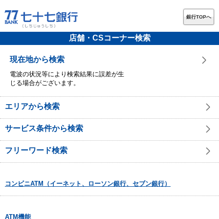
銀行TOPへ
店舗・CSコーナー検索
現在地から検索
電波の状況等により検索結果に誤差が生
じる場合がございます。
エリアから検索
サービス条件から検索
フリーワード検索
コンビニATM（イーネット、ローソン銀行、セブン銀行）
ATM機能