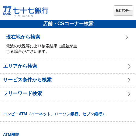
銀行TOPへ
店舗・CSコーナー検索
現在地から検索
電波の状況等により検索結果に誤差が生
じる場合がございます。
エリアから検索
サービス条件から検索
フリーワード検索
コンビニATM（イーネット、ローソン銀行、セブン銀行）
ATM機能