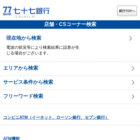
銀行TOPへ
店舗・CSコーナー検索
現在地から検索
電波の状況等により検索結果に誤差が生
じる場合がございます。
エリアから検索
サービス条件から検索
フリーワード検索
コンビニATM（イーネット、ローソン銀行、セブン銀行）
ATM機能