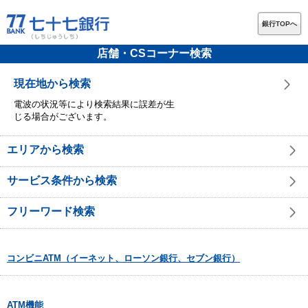
銀行TOPへ
店舗・CSコーナー検索
現在地から検索
電波の状況等により検索結果に誤差が生
じる場合がございます。
エリアから検索
サービス条件から検索
フリーワード検索
コンビニATM（イーネット、ローソン銀行、セブン銀行）
ATM機能