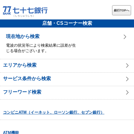
銀行TOPへ
店舗・CSコーナー検索
現在地から検索
電波の状況等により検索結果に誤差が生
じる場合がございます。
エリアから検索
サービス条件から検索
フリーワード検索
コンビニATM（イーネット、ローソン銀行、セブン銀行）
ATM機能