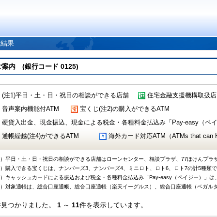
索結果
 (銀行コード 0125)
(注1)平日・土・日・祝日の相談ができる店舗
住宅金融支援機構取扱店
音声案内機能付ATM
宝くじ(注2)の購入ができるATM
硬貨入出金、現金振込、現金による税金・各種料金払込み「Pay-easy（ペイジ
通帳繰越(注4)ができるATM
海外カード対応ATM（ATMs that can Handl
1）平日・土・日・祝日の相談ができる店舗はローンセンター、相談プラザ、77ほけんプラ
2）購入できる宝くじは、ナンバーズ3、ナンバーズ4、ミニロト、ロト6、ロト7の計5種類
3）キャッシュカードによる振込および税金・各種料金払込み「Pay-easy（ペイジー）」は
4）対象通帳は、総合口座通帳、総合口座通帳（楽天イーグルス）、総合口座通帳（ベガル
件見つかりました。
1
～
11
件を表示しています。