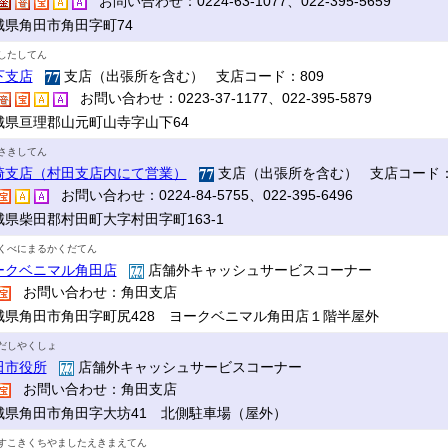
お問い合わせ：0224-63-1077、022-395-5659
城県角田市角田字町74
したしてん
下支店
支店（出張所を含む） 支店コード：809
お問い合わせ：0223-37-1177、022-395-5879
城県亘理郡山元町山寺字山下64
さきしてん
崎支店（村田支店内にて営業）
支店（出張所を含む） 支店コード：
お問い合わせ：0224-84-5755、022-395-6496
城県柴田郡村田町大字村田字町163-1
くべにまるかくだてん
ークベニマル角田店
店舗外キャッシュサービスコーナー
お問い合わせ：角田支店
城県角田市角田字町尻428 ヨークベニマル角田店１階半屋外
だしやくしょ
田市役所
店舗外キャッシュサービスコーナー
お問い合わせ：角田支店
城県角田市角田字大坊41 北側駐車場（屋外）
すこきくちやましたえきまえてん