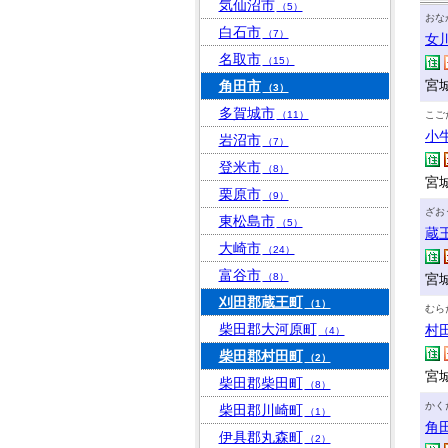
気仙沼市
（5）
おな
白石市
（7）
女
名取市
（15）
宮
角田市
（3）
多賀城市
（11）
こご
小
岩沼市
（7）
登米市
（8）
宮
栗原市
（9）
ざお
東松島市
（5）
蔵
大崎市
（24）
富谷市
（8）
宮
刈田郡蔵王町
（1）
むら
柴田郡大河原町
村
（4）
柴田郡村田町
（2）
宮
柴田郡柴田町
（8）
かく
柴田郡川崎町
（1）
角
伊具郡丸森町
（2）