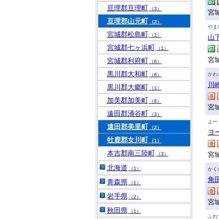
亘理郡亘理町
（3）
宮
亘理郡山元町
（2）
やま
宮城郡松島町
（1）
山
宮城郡七ヶ浜町
（1）
宮
宮城郡利府町
（6）
黒川郡大和町
かわ
（6）
川
黒川郡大郷町
（1）
加美郡加美町
（6）
宮
遠田郡涌谷町
（3）
よー
遠田郡美里町
（2）
ヨ
牡鹿郡女川町
（1）
本吉郡南三陸町
宮
（3）
北海道
（1）
かく
角
青森県
（1）
岩手県
（2）
宮
秋田県
（1）
ふれ