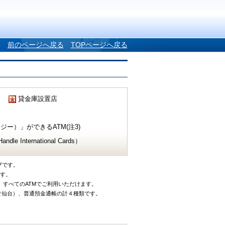
前のページへ戻る
TOPページへ戻る
貸金庫設置店
ー）」ができるATM(注3)
e International Cards）
ザです。
です。
、すべてのATMでご利用いただけます。
タ仙台）、普通預金通帳の計４種類です。