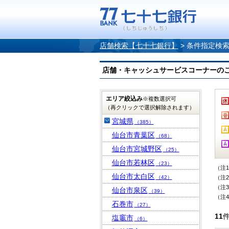
店舗検索【七十七銀行】
>
条件指定検
店舗・キャッシュサービスコーナーのご案内
エリア絞込み
※複数選択可
（再クリックで選択解除されます）
宮城県
（385）
仙台市青葉区
（68）
仙台市宮城野区
（25）
仙台市若林区
（23）
（注
仙台市太白区
（42）
（注
（注
仙台市泉区
（39）
（注
石巻市
（27）
11
塩竈市
（6）