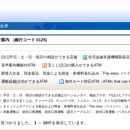
索結果
 (銀行コード 0125)
(注1)平日・土・日・祝日の相談ができる店舗
住宅金融支援機構取扱店
音声案内機能付ATM
宝くじ(注2)の購入ができるATM
硬貨入出金、現金振込、現金による税金・各種料金払込み「Pay-easy（ペイジ
通帳繰越(注4)ができるATM
海外カード対応ATM（ATMs that can Handl
1）平日・土・日・祝日の相談ができる店舗はローンセンター、相談プラザ、77ほけんプラ
2）購入できる宝くじは、ナンバーズ3、ナンバーズ4、ミニロト、ロト6、ロト7の計5種類
3）キャッシュカードによる振込および税金・各種料金払込み「Pay-easy（ペイジー）」は
4）対象通帳は、総合口座通帳、総合口座通帳（楽天イーグルス）、総合口座通帳（ベガル
件見つかりました。
1
～
10
件を表示しています。