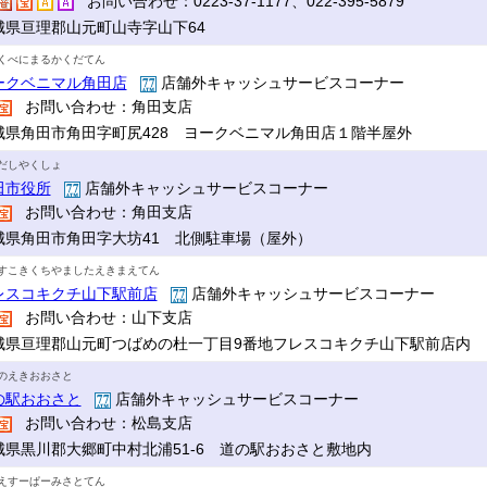
お問い合わせ：0223-37-1177、022-395-5879
城県亘理郡山元町山寺字山下64
くべにまるかくだてん
ークベニマル角田店
店舗外キャッシュサービスコーナー
お問い合わせ：角田支店
城県角田市角田字町尻428 ヨークベニマル角田店１階半屋外
だしやくしょ
田市役所
店舗外キャッシュサービスコーナー
お問い合わせ：角田支店
城県角田市角田字大坊41 北側駐車場（屋外）
すこきくちやましたえきまえてん
レスコキクチ山下駅前店
店舗外キャッシュサービスコーナー
お問い合わせ：山下支店
城県亘理郡山元町つばめの杜一丁目9番地フレスコキクチ山下駅前店内
のえきおおさと
の駅おおさと
店舗外キャッシュサービスコーナー
お問い合わせ：松島支店
城県黒川郡大郷町中村北浦51-6 道の駅おおさと敷地内
えすーぱーみさとてん