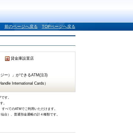
前のページへ戻る
TOPページへ戻る
貸金庫設置店
ー）」ができるATM(注3)
e International Cards）
ザです。
です。
、すべてのATMでご利用いただけます。
タ仙台）、普通預金通帳の計４種類です。