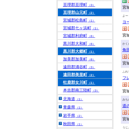
亘理郡亘理町
（3）
宮
亘理郡山元町
（2）
よー
宮城郡松島町
（1）
ヨ
宮城郡七ヶ浜町
（1）
宮
宮城郡利府町
（6）
黒川郡大和町
かく
（6）
角
黒川郡大郷町
（1）
加美郡加美町
（6）
宮
遠田郡涌谷町
（3）
ふれ
遠田郡美里町
（2）
フ
牡鹿郡女川町
（1）
本吉郡南三陸町
宮
（3）
北海道
（1）
みち
道
青森県
（1）
岩手県
（2）
宮
秋田県
（1）
うじ