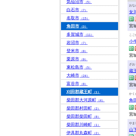
気仙沼市
（5）
おな
白石市
（7）
女
名取市
（15）
宮
角田市
（3）
多賀城市
（11）
こご
小
岩沼市
（7）
登米市
（8）
宮
栗原市
（9）
ざお
東松島市
（5）
蔵
大崎市
（24）
富谷市
（8）
宮
刈田郡蔵王町
（1）
かく
柴田郡大河原町
角
（4）
柴田郡村田町
（2）
宮
柴田郡柴田町
（8）
やま
柴田郡川崎町
（1）
山
伊具郡丸森町
（2）