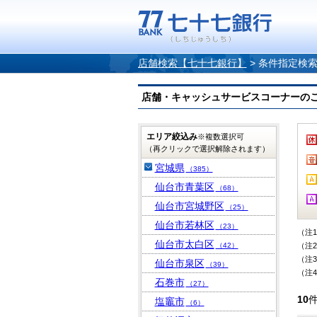
店舗検索【七十七銀行】
>
条件指定検
店舗・キャッシュサービスコーナーのご案内
エリア絞込み
※複数選択可
（再クリックで選択解除されます）
宮城県
（385）
仙台市青葉区
（68）
仙台市宮城野区
（25）
仙台市若林区
（23）
（注
仙台市太白区
（42）
（注
（注
仙台市泉区
（39）
（注
石巻市
（27）
10
塩竈市
（6）