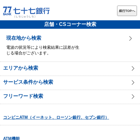
銀行TOPへ
店舗・CSコーナー検索
現在地から検索
電波の状況等により検索結果に誤差が生
じる場合がございます。
エリアから検索
サービス条件から検索
フリーワード検索
コンビニATM（イーネット、ローソン銀行、セブン銀行）
ATM機能