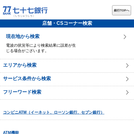
銀行TOPへ
店舗・CSコーナー検索
現在地から検索
電波の状況等により検索結果に誤差が生
じる場合がございます。
エリアから検索
サービス条件から検索
フリーワード検索
コンビニATM（イーネット、ローソン銀行、セブン銀行）
ATM機能