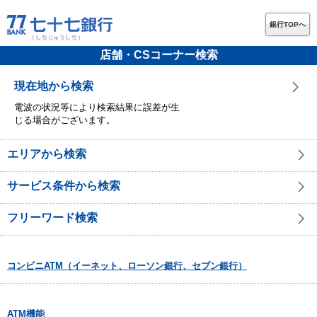
銀行TOPへ
店舗・CSコーナー検索
現在地から検索
電波の状況等により検索結果に誤差が生
じる場合がございます。
エリアから検索
サービス条件から検索
フリーワード検索
コンビニATM（イーネット、ローソン銀行、セブン銀行）
ATM機能