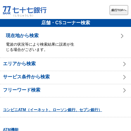
銀行TOPへ
店舗・CSコーナー検索
現在地から検索
電波の状況等により検索結果に誤差が生
じる場合がございます。
エリアから検索
サービス条件から検索
フリーワード検索
コンビニATM（イーネット、ローソン銀行、セブン銀行）
ATM機能