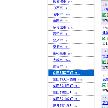
気仙沼市
（5）
しお
白石市
（7）
塩
名取市
（15）
宮城
角田市
（3）
多賀城市
（11）
きた
北
岩沼市
（7）
登米市
（8）
宮
栗原市
（9）
しお
東松島市
（5）
塩
大崎市
（24）
富谷市
（8）
宮
刈田郡蔵王町
（1）
しづ
柴田郡大河原町
志
（4）
柴田郡村田町
（2）
宮
柴田郡柴田町
（8）
ざお
柴田郡川崎町
（1）
蔵
伊具郡丸森町
（2）