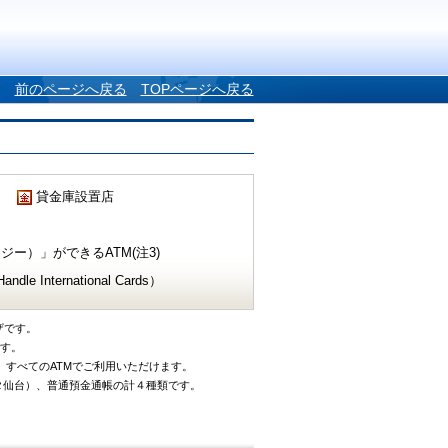
前のページへ戻る
TOPページへ戻る
貸金庫設置店
ー）」ができるATM(注3)
e International Cards）
ザです。
です。
、すべてのATMでご利用いただけます。
タ仙台）、普通預金通帳の計４種類です。