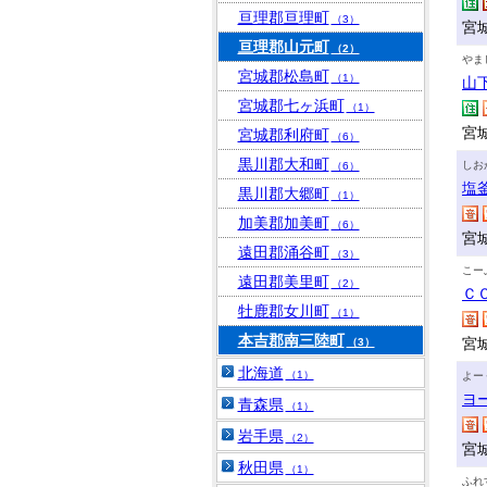
亘理郡亘理町
（3）
宮
亘理郡山元町
（2）
やま
宮城郡松島町
（1）
山
宮城郡七ヶ浜町
（1）
宮
宮城郡利府町
（6）
黒川郡大和町
しお
（6）
塩
黒川郡大郷町
（1）
加美郡加美町
（6）
宮
遠田郡涌谷町
（3）
こー
遠田郡美里町
（2）
Ｃ
牡鹿郡女川町
（1）
本吉郡南三陸町
宮
（3）
北海道
（1）
よー
ヨ
青森県
（1）
岩手県
（2）
宮
秋田県
（1）
ふれ