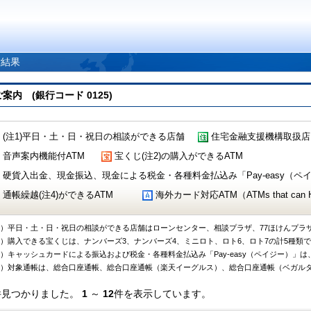
索結果
 (銀行コード 0125)
(注1)平日・土・日・祝日の相談ができる店舗
住宅金融支援機構取扱店
音声案内機能付ATM
宝くじ(注2)の購入ができるATM
硬貨入出金、現金振込、現金による税金・各種料金払込み「Pay-easy（ペイジ
通帳繰越(注4)ができるATM
海外カード対応ATM（ATMs that can Handl
1）平日・土・日・祝日の相談ができる店舗はローンセンター、相談プラザ、77ほけんプラ
2）購入できる宝くじは、ナンバーズ3、ナンバーズ4、ミニロト、ロト6、ロト7の計5種類
3）キャッシュカードによる振込および税金・各種料金払込み「Pay-easy（ペイジー）」は
4）対象通帳は、総合口座通帳、総合口座通帳（楽天イーグルス）、総合口座通帳（ベガル
件見つかりました。
1
～
12
件を表示しています。