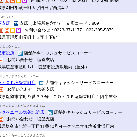
お問い合わせ：0224-33-2031、022-395-5094
城県刈田郡蔵王町大字円田字西浦4-2
したしてん
下支店
支店（出張所を含む） 支店コード：809
お問い合わせ：0223-37-1177、022-395-5879
城県亘理郡山元町山寺字山下64
がましやくしょ
釜市役所
店舗外キャッシュサービスコーナー
お問い合わせ：塩釜支店
城県塩釜市旭町1-1 塩釜市役所敷地内（屋外）
ぷしおがまさかえちょうてん
Ｏ・ＯＰ塩釜栄町店
店舗外キャッシュサービスコーナー
お問い合わせ：塩釜支店
城県塩釜市栄町９番３７号 ＣＯ・ＯＰ塩釜栄町店１階半屋外
くべにまるしおがまきたはまてん
ークベニマル塩釜北浜店
店舗外キャッシュサービスコーナー
お問い合わせ：塩釜支店
城県塩釜市北浜一丁目11番40号ヨークベニマル塩釜北浜店内
すこきくちやましたえきまえてん