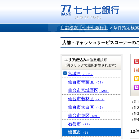
店舗検索【七十七銀行】
>
条件指定検
店舗・キャッシュサービスコーナーのご案内
エリア絞込み
※複数選択可
（再クリックで選択解除されます）
宮城県
（385）
仙台市青葉区
（68）
仙台市宮城野区
（25）
仙台市若林区
（23）
（注
仙台市太白区
（42）
（注
（注
仙台市泉区
（39）
（注
石巻市
（27）
12
塩竈市
（6）