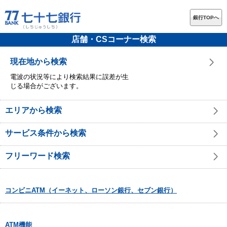
銀行TOPへ
店舗・CSコーナー検索
現在地から検索
電波の状況等により検索結果に誤差が生
じる場合がございます。
エリアから検索
サービス条件から検索
フリーワード検索
コンビニATM（イーネット、ローソン銀行、セブン銀行）
ATM機能