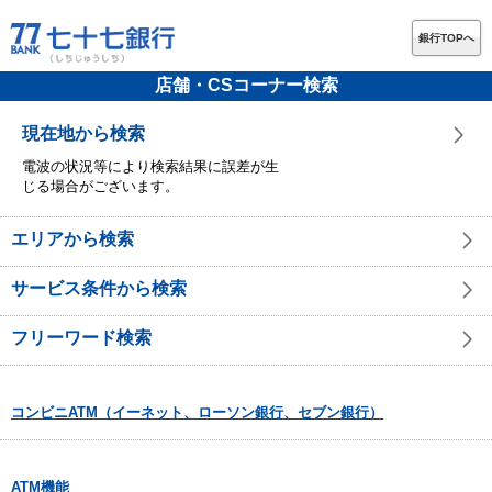
銀行TOPへ
店舗・CSコーナー検索
現在地から検索
電波の状況等により検索結果に誤差が生
じる場合がございます。
エリアから検索
サービス条件から検索
フリーワード検索
コンビニATM（イーネット、ローソン銀行、セブン銀行）
ATM機能