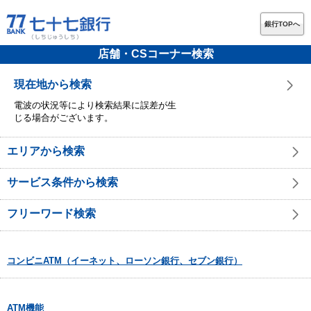
銀行TOPへ
店舗・CSコーナー検索
現在地から検索
電波の状況等により検索結果に誤差が生
じる場合がございます。
エリアから検索
サービス条件から検索
フリーワード検索
コンビニATM（イーネット、ローソン銀行、セブン銀行）
ATM機能