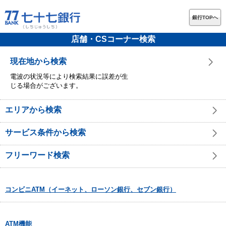
銀行TOPへ
店舗・CSコーナー検索
現在地から検索
電波の状況等により検索結果に誤差が生
じる場合がございます。
エリアから検索
サービス条件から検索
フリーワード検索
コンビニATM（イーネット、ローソン銀行、セブン銀行）
ATM機能