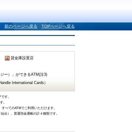
前のページへ戻る
TOPページへ戻る
貸金庫設置店
ー）」ができるATM(注3)
e International Cards）
ザです。
です。
、すべてのATMでご利用いただけます。
タ仙台）、普通預金通帳の計４種類です。