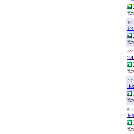
宮城
きた
北
宮
みや
宮
宮城
こま
小
宮城
あら
荒
宮