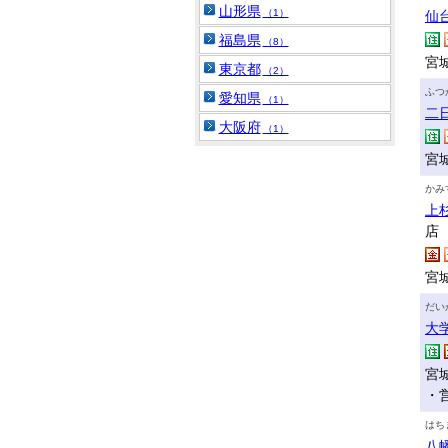
山形県
（1）
仙
福島県
（8）
宮
東京都
（2）
ふつ
愛知県
（1）
二
大阪府
（1）
宮
かみ
上
店
宮
だい
大
宮
・
はち
八