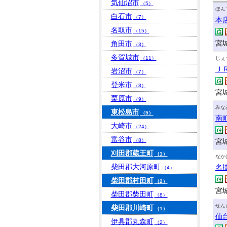
気仙沼市
（5）
ほん
白石市
（7）
本
名取市
（15）
宮城
角田市
（3）
多賀城市
（11）
じぇ
Ｊ
岩沼市
（7）
登米市
（8）
宮
栗原市
（9）
みな
東松島市
（5）
南
大崎市
（24）
富谷市
（8）
宮城
刈田郡蔵王町
（1）
なか
柴田郡大河原町
名
（4）
柴田郡村田町
（2）
宮城
柴田郡柴田町
（8）
せん
柴田郡川崎町
（1）
仙
伊具郡丸森町
（2）