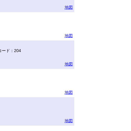
地図
地図
ード：204
地図
地図
地図