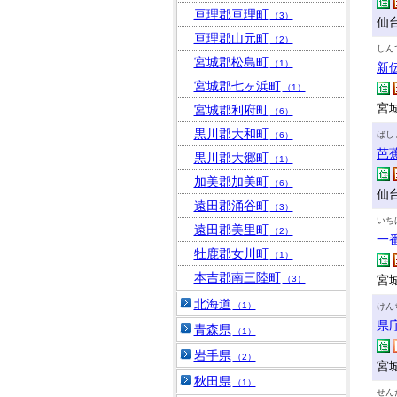
亘理郡亘理町
（3）
仙
亘理郡山元町
（2）
しん
宮城郡松島町
（1）
新
宮城郡七ヶ浜町
（1）
宮城
宮城郡利府町
（6）
黒川郡大和町
ばし
（6）
芭
黒川郡大郷町
（1）
加美郡加美町
（6）
仙
遠田郡涌谷町
（3）
いち
遠田郡美里町
（2）
一
牡鹿郡女川町
（1）
本吉郡南三陸町
宮城
（3）
北海道
（1）
けん
県
青森県
（1）
岩手県
（2）
宮
秋田県
（1）
せん