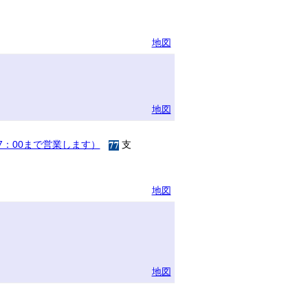
地図
地図
17：00まで営業します）
支
地図
地図