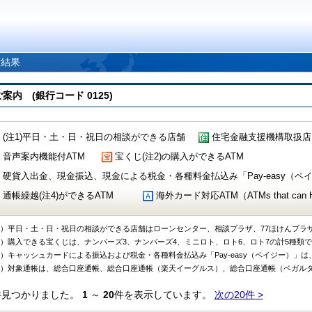
索結果
 (銀行コード 0125)
(注1)平日・土・日・祝日の相談ができる店舗
住宅金融支援機構取扱店
音声案内機能付ATM
宝くじ(注2)の購入ができるATM
硬貨入出金、現金振込、現金による税金・各種料金払込み「Pay-easy（ペイジ
通帳繰越(注4)ができるATM
海外カード対応ATM（ATMs that can Handl
1）平日・土・日・祝日の相談ができる店舗はローンセンター、相談プラザ、77ほけんプラ
2）購入できる宝くじは、ナンバーズ3、ナンバーズ4、ミニロト、ロト6、ロト7の計5種類
3）キャッシュカードによる振込および税金・各種料金払込み「Pay-easy（ペイジー）」は
4）対象通帳は、総合口座通帳、総合口座通帳（楽天イーグルス）、総合口座通帳（ベガル
件見つかりました。
1
～
20
件を表示しています。
次の20件 >