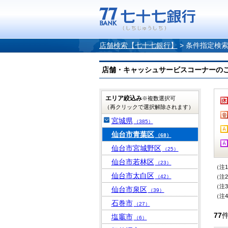
店舗検索【七十七銀行】
>
条件指定検
店舗・キャッシュサービスコーナーのご案内
エリア絞込み
※複数選択可
（再クリックで選択解除されます）
宮城県
（385）
仙台市青葉区
（68）
仙台市宮城野区
（25）
仙台市若林区
（23）
（注
仙台市太白区
（42）
（注
（注
仙台市泉区
（39）
（注
石巻市
（27）
77
塩竈市
（6）