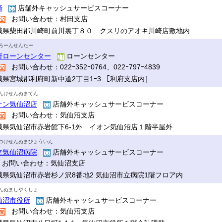
崎
店舗外キャッシュサービスコーナー
お問い合わせ：村田支店
城県柴田郡川崎町前川裏丁８０ クスリのアオキ川崎店敷地内
ろーんせんたー
府ローンセンター
ローンセンター
お問い合わせ：022ｰ352ｰ0764、022ｰ797ｰ4839
城県宮城郡利府町新中道2丁目1ｰ3 ［利府支店内］
んけせんぬまてん
オン気仙沼店
店舗外キャッシュサービスコーナー
お問い合わせ：気仙沼支店
城県気仙沼市赤岩館下6-1外 イオン気仙沼店１階半屋外
つけせんぬまびょういん
立気仙沼病院
店舗外キャッシュサービスコーナー
お問い合わせ：気仙沼支店
城県気仙沼市赤岩杉ノ沢8番地2 気仙沼市立病院1階フロア内
んぬましやくしょ
仙沼市役所
店舗外キャッシュサービスコーナー
お問い合わせ：気仙沼支店