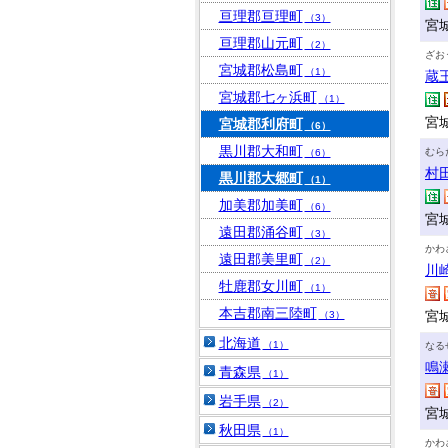
亘理郡亘理町
（3）
宮城
亘理郡山元町
（2）
ざお
宮城郡松島町
（1）
蔵
宮城郡七ヶ浜町
（1）
宮
宮城郡利府町
（6）
黒川郡大和町
むら
（6）
村
黒川郡大郷町
（1）
加美郡加美町
（6）
宮
遠田郡涌谷町
（3）
かわ
遠田郡美里町
（2）
川
牡鹿郡女川町
（1）
本吉郡南三陸町
宮
（3）
北海道
（1）
なる
鳴
青森県
（1）
岩手県
（2）
宮
秋田県
（1）
かわ