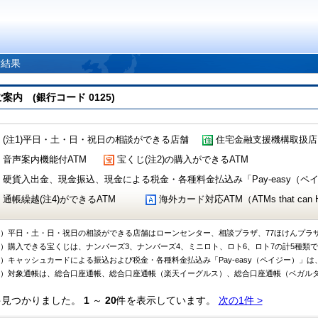
索結果
 (銀行コード 0125)
(注1)平日・土・日・祝日の相談ができる店舗
住宅金融支援機構取扱店
音声案内機能付ATM
宝くじ(注2)の購入ができるATM
硬貨入出金、現金振込、現金による税金・各種料金払込み「Pay-easy（ペイジ
通帳繰越(注4)ができるATM
海外カード対応ATM（ATMs that can Handl
1）平日・土・日・祝日の相談ができる店舗はローンセンター、相談プラザ、77ほけんプラ
2）購入できる宝くじは、ナンバーズ3、ナンバーズ4、ミニロト、ロト6、ロト7の計5種類
3）キャッシュカードによる振込および税金・各種料金払込み「Pay-easy（ペイジー）」は
4）対象通帳は、総合口座通帳、総合口座通帳（楽天イーグルス）、総合口座通帳（ベガル
件見つかりました。
1
～
20
件を表示しています。
次の1件 >