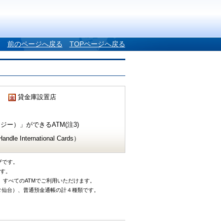
前のページへ戻る
TOPページへ戻る
貸金庫設置店
ー）」ができるATM(注3)
e International Cards）
ザです。
です。
、すべてのATMでご利用いただけます。
タ仙台）、普通預金通帳の計４種類です。