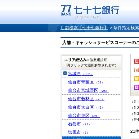
店舗検索【七十七銀行】
>
条件指定検
店舗・キャッシュサービスコーナーのご案内
エリア絞込み
※複数選択可
（再クリックで選択解除されます）
宮城県
（385）
仙台市青葉区
（68）
仙台市宮城野区
（25）
仙台市若林区
（23）
（注
仙台市太白区
（42）
（注
（注
仙台市泉区
（39）
（注
石巻市
（27）
21
塩竈市
（6）