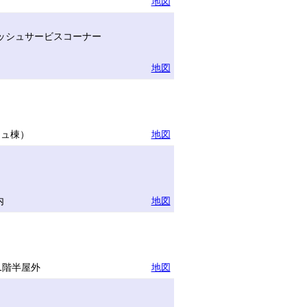
地図
ッシュサービスコーナー
地図
リュ棟）
地図
内
地図
1階半屋外
地図