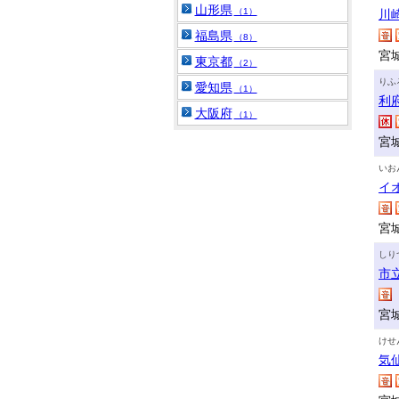
山形県
（1）
川
福島県
（8）
宮
東京都
（2）
りふ
愛知県
（1）
利
大阪府
（1）
宮
いお
イ
宮
しり
市
宮
けせ
気