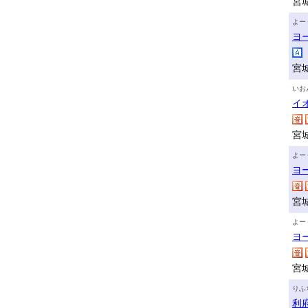
宮
よー
ヨ
宮
いお
イ
宮
よー
ヨ
宮
よー
ヨ
宮
りふ
利