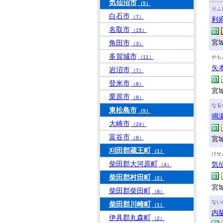
気仙沼市
（5）
りふ
白石市
（7）
利
名取市
（15）
宮
角田市
（3）
多賀城市
（11）
やも
矢
岩沼市
（7）
登米市
（8）
宮
栗原市
（9）
なる
東松島市
（5）
鳴
大崎市
（24）
富谷市
（8）
宮
刈田郡蔵王町
（1）
けせ
柴田郡大河原町
気
（4）
柴田郡村田町
（2）
宮
柴田郡柴田町
（8）
ない
柴田郡川崎町
（1）
内
伊具郡丸森町
（2）