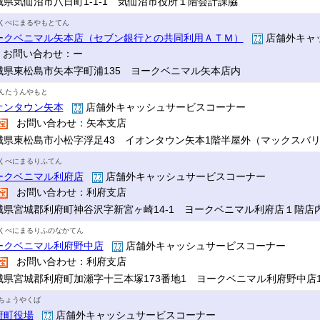
城県気仙沼市八日町1-1-1 気仙沼市役所１階会計課脇
くべにまるやもとてん
ークベニマル矢本店（セブン銀行との共同利用ＡＴＭ）
店舗外キャ
お問い合わせ：ー
城県東松島市矢本字町浦135 ヨークベニマル矢本店内
んたうんやもと
オンタウン矢本
店舗外キャッシュサービスコーナー
お問い合わせ：矢本支店
城県東松島市小松字浮足43 イオンタウン矢本1階半屋外（マックスバ
くべにまるりふてん
ークベニマル利府店
店舗外キャッシュサービスコーナー
お問い合わせ：利府支店
城県宮城郡利府町神谷沢字新宮ヶ崎14-1 ヨークベニマル利府店１階店
くべにまるりふのなかてん
ークベニマル利府野中店
店舗外キャッシュサービスコーナー
お問い合わせ：利府支店
城県宮城郡利府町加瀬字十三本塚173番地1 ヨークベニマル利府野中店
ちょうやくば
府町役場
店舗外キャッシュサービスコーナー