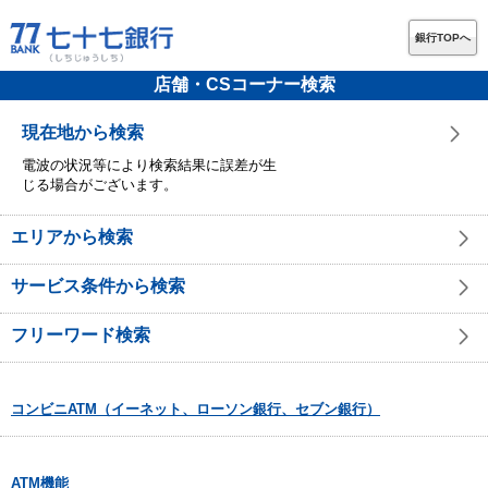
銀行TOPへ
店舗・CSコーナー検索
現在地から検索
電波の状況等により検索結果に誤差が生
じる場合がございます。
エリアから検索
サービス条件から検索
フリーワード検索
コンビニATM（イーネット、ローソン銀行、セブン銀行）
ATM機能