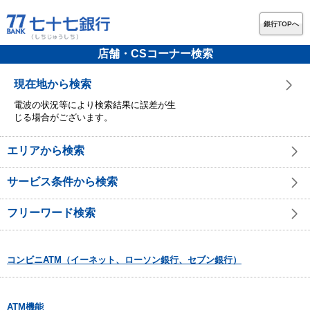
銀行TOPへ
店舗・CSコーナー検索
現在地から検索
電波の状況等により検索結果に誤差が生
じる場合がございます。
エリアから検索
サービス条件から検索
フリーワード検索
コンビニATM（イーネット、ローソン銀行、セブン銀行）
ATM機能