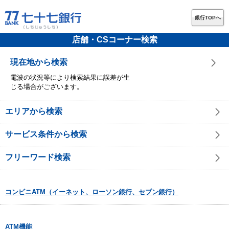
銀行TOPへ
店舗・CSコーナー検索
現在地から検索
電波の状況等により検索結果に誤差が生
じる場合がございます。
エリアから検索
サービス条件から検索
フリーワード検索
コンビニATM（イーネット、ローソン銀行、セブン銀行）
ATM機能