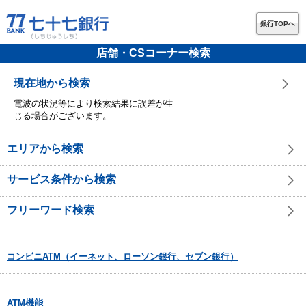
銀行TOPへ
店舗・CSコーナー検索
現在地から検索
電波の状況等により検索結果に誤差が生
じる場合がございます。
エリアから検索
サービス条件から検索
フリーワード検索
コンビニATM（イーネット、ローソン銀行、セブン銀行）
ATM機能