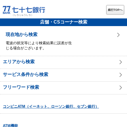
銀行TOPへ
店舗・CSコーナー検索
現在地から検索
電波の状況等により検索結果に誤差が生
じる場合がございます。
エリアから検索
サービス条件から検索
フリーワード検索
コンビニATM（イーネット、ローソン銀行、セブン銀行）
ATM機能