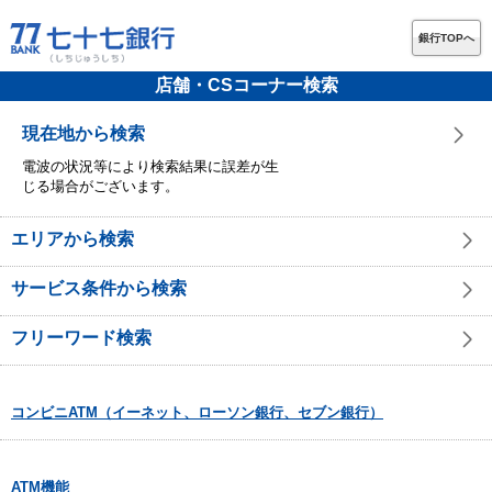
銀行TOPへ
店舗・CSコーナー検索
現在地から検索
電波の状況等により検索結果に誤差が生
じる場合がございます。
エリアから検索
サービス条件から検索
フリーワード検索
コンビニATM（イーネット、ローソン銀行、セブン銀行）
ATM機能