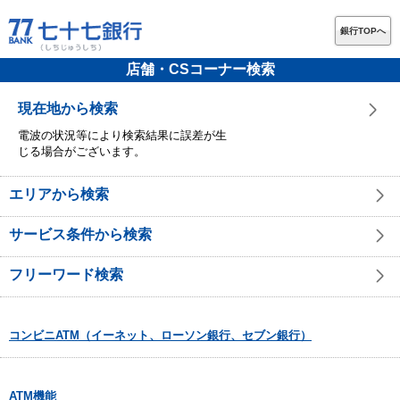
銀行TOPへ
店舗・CSコーナー検索
現在地から検索
電波の状況等により検索結果に誤差が生
じる場合がございます。
エリアから検索
サービス条件から検索
フリーワード検索
コンビニATM（イーネット、ローソン銀行、セブン銀行）
ATM機能