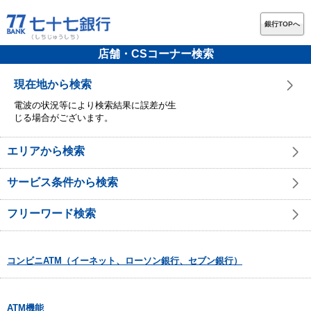
銀行TOPへ
店舗・CSコーナー検索
現在地から検索
電波の状況等により検索結果に誤差が生
じる場合がございます。
エリアから検索
サービス条件から検索
フリーワード検索
コンビニATM（イーネット、ローソン銀行、セブン銀行）
ATM機能