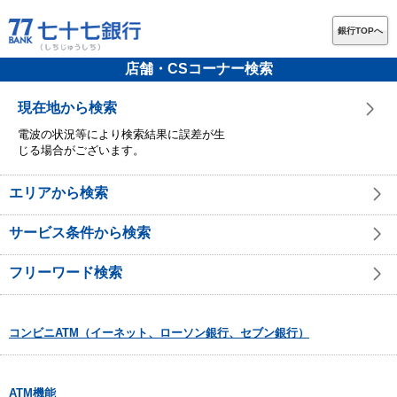
銀行TOPへ
店舗・CSコーナー検索
現在地から検索
電波の状況等により検索結果に誤差が生
じる場合がございます。
エリアから検索
サービス条件から検索
フリーワード検索
コンビニATM（イーネット、ローソン銀行、セブン銀行）
ATM機能