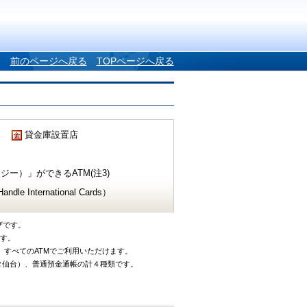
前のページへ戻る
TOPページへ戻る
貸金庫設置店
ー）」ができるATM(注3)
e International Cards）
ザです。
です。
、すべてのATMでご利用いただけます。
タ仙台）、普通預金通帳の計４種類です。