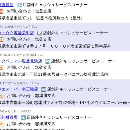
釜市役所
店舗外キャッシュサービスコーナー
お問い合わせ：塩釜支店
城県塩釜市旭町1-1 塩釜市役所敷地内（屋外）
ぷしおがまさかえちょうてん
Ｏ・ＯＰ塩釜栄町店
店舗外キャッシュサービスコーナー
お問い合わせ：塩釜支店
城県塩釜市栄町９番３７号 ＣＯ・ＯＰ塩釜栄町店１階半屋外
くべにまるしおがまきたはまてん
ークベニマル塩釜北浜店
店舗外キャッシュサービスコーナー
お問い合わせ：塩釜支店
城県塩釜市北浜一丁目11番40号ヨークベニマル塩釜北浜店内
えすーぱーみなみさんりくてん
ジエスーパー南三陸店
店舗外キャッシュサービスコーナー
お問い合わせ：志津川支店
城県本吉郡南三陸町志津川字天王前32番地－T47街区ウジエスーパー南
みさんりくちょうやくば
三陸町役場
店舗外キャッシュサービスコーナー
お問い合わせ：志津川支店