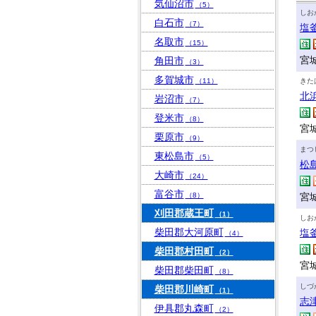
気仙沼市
（5）
しお
白石市
（7）
塩
名取市
（15）
宮城
角田市
（3）
多賀城市
（11）
きた
北
岩沼市
（7）
登米市
（8）
宮
栗原市
（9）
まつ
東松島市
（5）
松
大崎市
（24）
富谷市
（8）
宮
刈田郡蔵王町
（1）
しお
柴田郡大河原町
塩
（4）
柴田郡村田町
（2）
宮
柴田郡柴田町
（8）
しづ
柴田郡川崎町
（1）
志
伊具郡丸森町
（2）