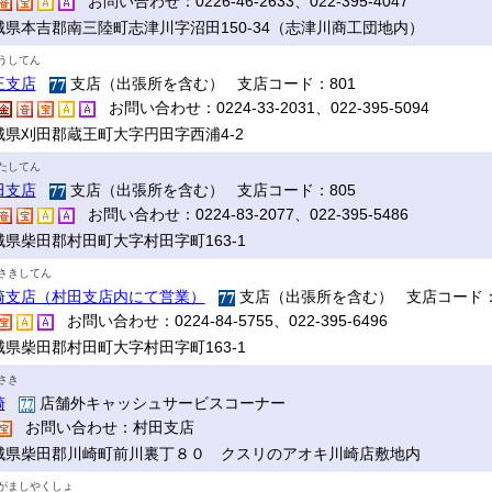
お問い合わせ：0226-46-2633、022-395-4047
城県本吉郡南三陸町志津川字沼田150-34（志津川商工団地内）
うしてん
王支店
支店（出張所を含む） 支店コード：801
お問い合わせ：0224-33-2031、022-395-5094
城県刈田郡蔵王町大字円田字西浦4-2
たしてん
田支店
支店（出張所を含む） 支店コード：805
お問い合わせ：0224-83-2077、022-395-5486
城県柴田郡村田町大字村田字町163-1
さきしてん
崎支店（村田支店内にて営業）
支店（出張所を含む） 支店コード：
お問い合わせ：0224-84-5755、022-395-6496
城県柴田郡村田町大字村田字町163-1
さき
崎
店舗外キャッシュサービスコーナー
お問い合わせ：村田支店
城県柴田郡川崎町前川裏丁８０ クスリのアオキ川崎店敷地内
がましやくしょ