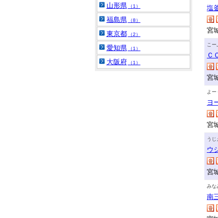
山形県
（1）
塩
福島県
（8）
宮
東京都
（2）
こー
愛知県
（1）
Ｃ
大阪府
（1）
宮
よー
ヨ
宮
うじ
ウ
宮
みな
南