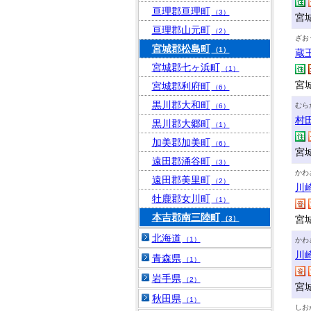
亘理郡亘理町
（3）
宮
亘理郡山元町
（2）
ざお
宮城郡松島町
（1）
蔵
宮城郡七ヶ浜町
（1）
宮
宮城郡利府町
（6）
黒川郡大和町
むら
（6）
村
黒川郡大郷町
（1）
加美郡加美町
（6）
宮
遠田郡涌谷町
（3）
かわ
遠田郡美里町
（2）
川
牡鹿郡女川町
（1）
本吉郡南三陸町
宮
（3）
北海道
（1）
かわ
川
青森県
（1）
岩手県
（2）
宮
秋田県
（1）
しお