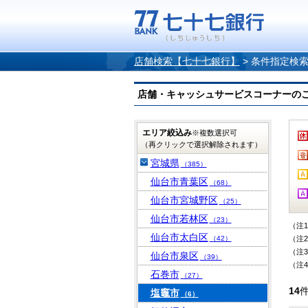
店舗検索【七十七銀行】
>
条件指定検
店舗・キャッシュサービスコーナーのご案内
エリア絞込み
※複数選択可
（再クリックで選択解除されます）
宮城県
（385）
仙台市青葉区
（68）
仙台市宮城野区
（25）
仙台市若林区
（23）
（注
仙台市太白区
（42）
（注
（注
仙台市泉区
（39）
（注
石巻市
（27）
14
塩竈市
（6）