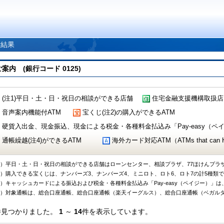
索結果
 (銀行コード 0125)
(注1)平日・土・日・祝日の相談ができる店舗
住宅金融支援機構取扱店
音声案内機能付ATM
宝くじ(注2)の購入ができるATM
硬貨入出金、現金振込、現金による税金・各種料金払込み「Pay-easy（ペイジ
通帳繰越(注4)ができるATM
海外カード対応ATM（ATMs that can Handl
1）平日・土・日・祝日の相談ができる店舗はローンセンター、相談プラザ、77ほけんプラ
2）購入できる宝くじは、ナンバーズ3、ナンバーズ4、ミニロト、ロト6、ロト7の計5種類
3）キャッシュカードによる振込および税金・各種料金払込み「Pay-easy（ペイジー）」は
4）対象通帳は、総合口座通帳、総合口座通帳（楽天イーグルス）、総合口座通帳（ベガル
件見つかりました。
1
～
14
件を表示しています。