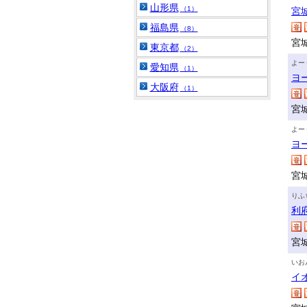
山形県
（1）
宮
福島県
（8）
宮
東京都
（2）
よー
愛知県
（1）
ヨ
大阪府
（1）
宮
よー
ヨ
宮
りふ
利
宮
いお
イ