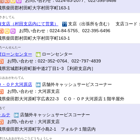
お問い合わせ：0224-83-2077、022-395-5486
城県柴田郡村田町大字村田字町163-1
さきしてん
崎支店（村田支店内にて営業）
支店（出張所を含む） 支店コード：
お問い合わせ：0224-84-5755、022-395-6496
城県柴田郡村田町大字村田字町163-1
ろーんせんたー
府ローンセンター
ローンセンター
お問い合わせ：022ｰ352ｰ0764、022ｰ797ｰ4839
城県宮城郡利府町新中道2丁目1ｰ3 ［利府支店内］
ぷおおがわらてん
Ｏ・ＯＰ大河原店
店舗外キャッシュサービスコーナー
お問い合わせ：大河原支店
城県柴田郡大河原町字広表22-3 ＣＯ・ＯＰ大河原店１階半屋外
るて
ォルテ
店舗外キャッシュサービスコーナー
お問い合わせ：大河原支店
城県柴田郡大河原町字小島2-1 フォルテ１階店内
ぎけんおおがわらごうどうちょうしゃ