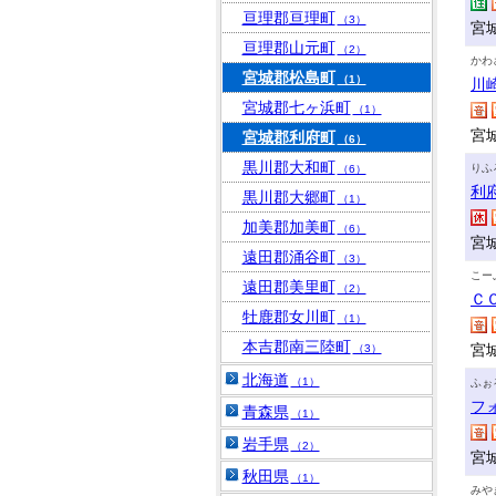
亘理郡亘理町
（3）
宮
亘理郡山元町
（2）
かわ
宮城郡松島町
（1）
川
宮城郡七ヶ浜町
（1）
宮
宮城郡利府町
（6）
黒川郡大和町
りふ
（6）
利
黒川郡大郷町
（1）
加美郡加美町
（6）
宮
遠田郡涌谷町
（3）
こー
遠田郡美里町
（2）
Ｃ
牡鹿郡女川町
（1）
本吉郡南三陸町
宮
（3）
北海道
（1）
ふぉ
フ
青森県
（1）
岩手県
（2）
宮
秋田県
（1）
みや