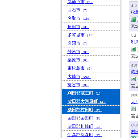
気仙沼市
（5）
まつ
白石市
（7）
松
名取市
（15）
宮
角田市
（3）
多賀城市
（11）
りふ
利
岩沼市
（7）
登米市
（8）
宮
栗原市
（9）
ざお
東松島市
（5）
蔵
大崎市
（24）
富谷市
（8）
宮
刈田郡蔵王町
（1）
おお
柴田郡大河原町
大
（4）
柴田郡村田町
（2）
宮
柴田郡柴田町
（8）
むら
柴田郡川崎町
（1）
村
伊具郡丸森町
（2）