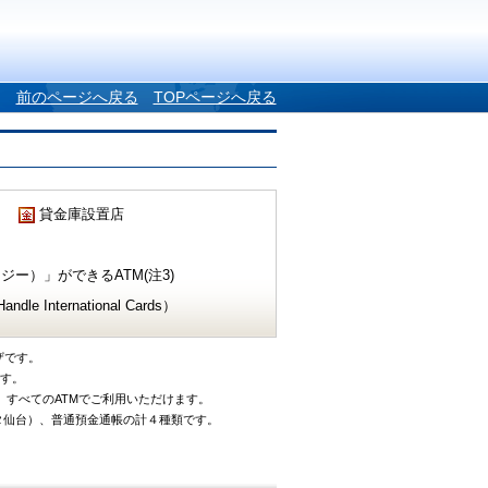
前のページへ戻る
TOPページへ戻る
貸金庫設置店
ー）」ができるATM(注3)
e International Cards）
ザです。
です。
、すべてのATMでご利用いただけます。
タ仙台）、普通預金通帳の計４種類です。