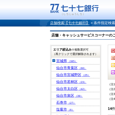
店舗検索【七十七銀行】
>
条件指定検
店舗・キャッシュサービスコーナーのご案内
エリア絞込み
※複数選択可
（再クリックで選択解除されます）
宮城県
（385）
仙台市青葉区
（68）
仙台市宮城野区
（25）
仙台市若林区
（23）
（注
仙台市太白区
（42）
（注
（注
仙台市泉区
（39）
（注
石巻市
（27）
14
塩竈市
（6）