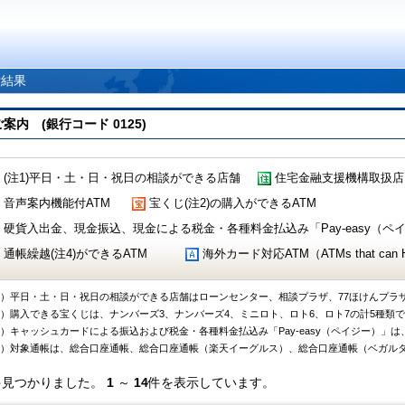
索結果
 (銀行コード 0125)
(注1)平日・土・日・祝日の相談ができる店舗
住宅金融支援機構取扱店
音声案内機能付ATM
宝くじ(注2)の購入ができるATM
硬貨入出金、現金振込、現金による税金・各種料金払込み「Pay-easy（ペイジ
通帳繰越(注4)ができるATM
海外カード対応ATM（ATMs that can Handl
1）平日・土・日・祝日の相談ができる店舗はローンセンター、相談プラザ、77ほけんプラ
2）購入できる宝くじは、ナンバーズ3、ナンバーズ4、ミニロト、ロト6、ロト7の計5種類
3）キャッシュカードによる振込および税金・各種料金払込み「Pay-easy（ペイジー）」は
4）対象通帳は、総合口座通帳、総合口座通帳（楽天イーグルス）、総合口座通帳（ベガル
件見つかりました。
1
～
14
件を表示しています。