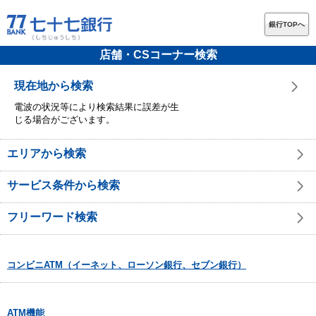
銀行TOPへ
店舗・CSコーナー検索
現在地から検索
電波の状況等により検索結果に誤差が生
じる場合がございます。
エリアから検索
サービス条件から検索
フリーワード検索
コンビニATM（イーネット、ローソン銀行、セブン銀行）
ATM機能