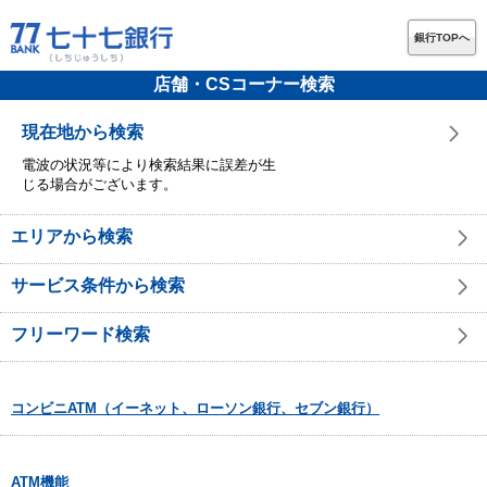
銀行TOPへ
店舗・CSコーナー検索
現在地から検索
電波の状況等により検索結果に誤差が生
じる場合がございます。
エリアから検索
サービス条件から検索
フリーワード検索
コンビニATM（イーネット、ローソン銀行、セブン銀行）
ATM機能