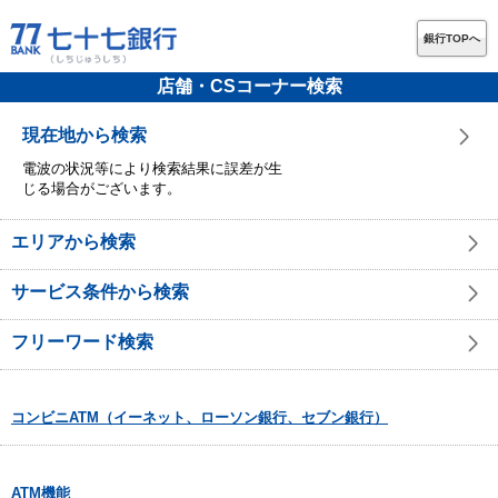
銀行TOPへ
店舗・CSコーナー検索
現在地から検索
電波の状況等により検索結果に誤差が生
じる場合がございます。
エリアから検索
サービス条件から検索
フリーワード検索
コンビニATM（イーネット、ローソン銀行、セブン銀行）
ATM機能