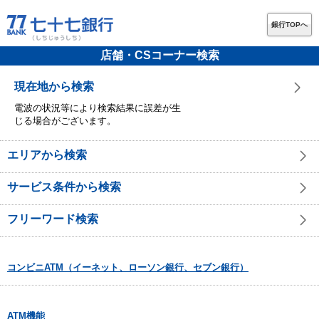
銀行TOPへ
店舗・CSコーナー検索
現在地から検索
電波の状況等により検索結果に誤差が生
じる場合がございます。
エリアから検索
サービス条件から検索
フリーワード検索
コンビニATM（イーネット、ローソン銀行、セブン銀行）
ATM機能