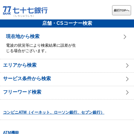
銀行TOPへ
店舗・CSコーナー検索
現在地から検索
電波の状況等により検索結果に誤差が生
じる場合がございます。
エリアから検索
サービス条件から検索
フリーワード検索
コンビニATM（イーネット、ローソン銀行、セブン銀行）
ATM機能