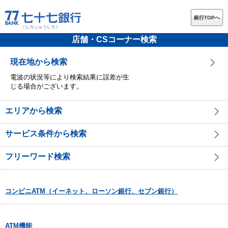
銀行TOPへ
店舗・CSコーナー検索
現在地から検索
電波の状況等により検索結果に誤差が生
じる場合がございます。
エリアから検索
サービス条件から検索
フリーワード検索
コンビニATM（イーネット、ローソン銀行、セブン銀行）
ATM機能