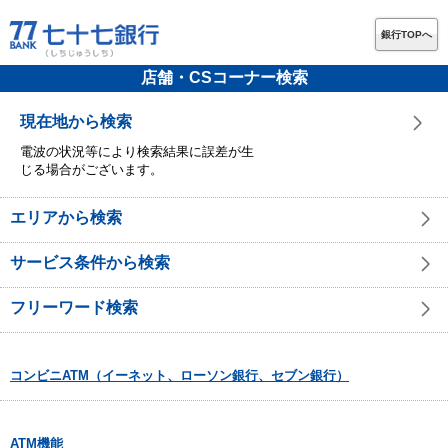
銀行TOPへ
店舗・CSコーナー検索
現在地から検索
電波の状況等により検索結果に誤差が生
じる場合がございます。
エリアから検索
サービス条件から検索
フリーワード検索
コンビニATM（イーネット、ローソン銀行、セブン銀行）
ATM機能