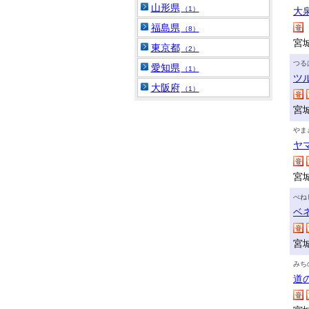
山形県
（1）
大
福島県
（8）
宮
東京都
（2）
つる
愛知県
（1）
ツ
大阪府
（1）
宮
やま
ヤ
宮
べね
ベ
宮
みち
道