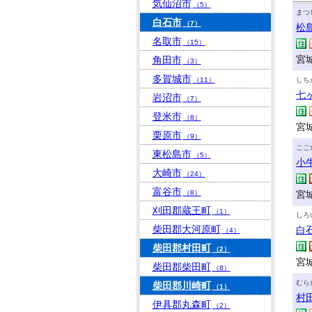
気仙沼市
（5）
まつ
白石市
（7）
松
名取市
（15）
宮
角田市
（3）
多賀城市
（11）
しち
七
岩沼市
（7）
登米市
（8）
宮
栗原市
（9）
こご
東松島市
（5）
小
大崎市
（24）
富谷市
（8）
宮
刈田郡蔵王町
（1）
しろ
柴田郡大河原町
白
（4）
柴田郡村田町
（2）
宮
柴田郡柴田町
（8）
むら
柴田郡川崎町
（1）
村
伊具郡丸森町
（2）