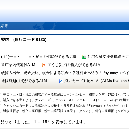
索結果
 (銀行コード 0125)
(注1)平日・土・日・祝日の相談ができる店舗
住宅金融支援機構取扱店
音声案内機能付ATM
宝くじ(注2)の購入ができるATM
硬貨入出金、現金振込、現金による税金・各種料金払込み「Pay-easy（ペイジ
通帳繰越(注4)ができるATM
海外カード対応ATM（ATMs that can Handl
1）平日・土・日・祝日の相談ができる店舗はローンセンター、相談プラザ、77ほけんプラ
2）購入できる宝くじは、ナンバーズ3、ナンバーズ4、ミニロト、ロト6、ロト7の計5種類
3）キャッシュカードによる振込および税金・各種料金払込み「Pay-easy（ペイジー）」は
4）対象通帳は、総合口座通帳、総合口座通帳（楽天イーグルス）、総合口座通帳（ベガル
件見つかりました。
1
～
15
件を表示しています。