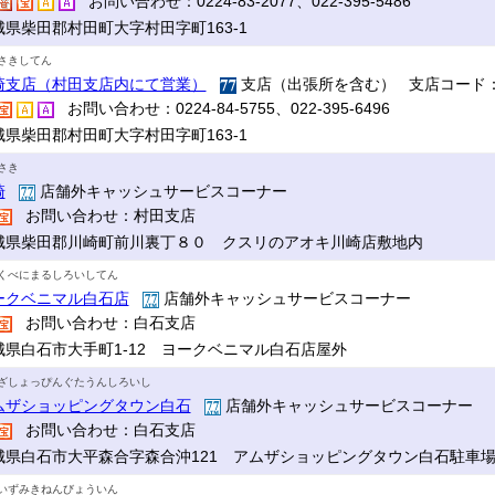
お問い合わせ：0224-83-2077、022-395-5486
城県柴田郡村田町大字村田字町163-1
さきしてん
崎支店（村田支店内にて営業）
支店（出張所を含む） 支店コード：
お問い合わせ：0224-84-5755、022-395-6496
城県柴田郡村田町大字村田字町163-1
さき
崎
店舗外キャッシュサービスコーナー
お問い合わせ：村田支店
城県柴田郡川崎町前川裏丁８０ クスリのアオキ川崎店敷地内
くべにまるしろいしてん
ークベニマル白石店
店舗外キャッシュサービスコーナー
お問い合わせ：白石支店
城県白石市大手町1-12 ヨークベニマル白石店屋外
ざしょっぴんぐたうんしろいし
ムザショッピングタウン白石
店舗外キャッシュサービスコーナー
お問い合わせ：白石支店
城県白石市大平森合字森合沖121 アムザショッピングタウン白石駐車
いずみきねんびょういん