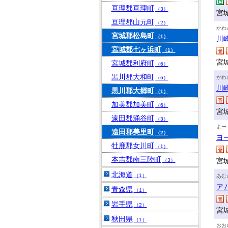
亘理郡亘理町
（3）
宮
亘理郡山元町
（2）
かわ
宮城郡松島町
（1）
川
宮城郡七ヶ浜町
（1）
宮
宮城郡利府町
（6）
黒川郡大和町
かわ
（6）
川
黒川郡大郷町
（1）
加美郡加美町
（6）
宮
遠田郡涌谷町
（3）
よー
遠田郡美里町
（2）
ヨ
牡鹿郡女川町
（1）
本吉郡南三陸町
宮
（3）
北海道
（1）
あむ
ア
青森県
（1）
岩手県
（2）
宮
秋田県
（1）
おお