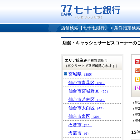
店舗検索【七十七銀行】
>
条件指定検
店舗・キャッシュサービスコーナーのご案内
エリア絞込み
※複数選択可
（再クリックで選択解除されます）
宮城県
（385）
仙台市青葉区
（68）
仙台市宮城野区
（25）
仙台市若林区
（23）
（注
仙台市太白区
（42）
（注
（注
仙台市泉区
（39）
（注
石巻市
（27）
15
塩竈市
（6）