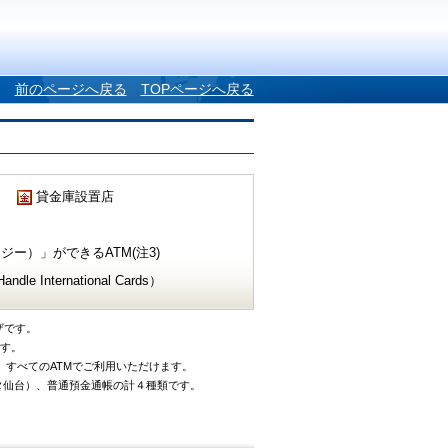
前のページへ戻る
TOPページへ戻る
貸金庫設置店
ー）」ができるATM(注3)
e International Cards）
ザです。
です。
、すべてのATMでご利用いただけます。
タ仙台）、普通預金通帳の計４種類です。