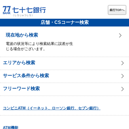
銀行TOPへ
店舗・CSコーナー検索
現在地から検索
電波の状況等により検索結果に誤差が生
じる場合がございます。
エリアから検索
サービス条件から検索
フリーワード検索
コンビニATM（イーネット、ローソン銀行、セブン銀行）
ATM機能