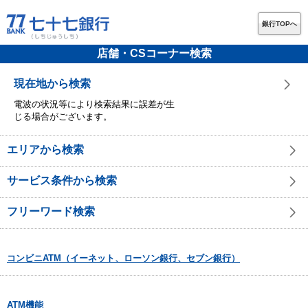
銀行TOPへ
店舗・CSコーナー検索
現在地から検索
電波の状況等により検索結果に誤差が生
じる場合がございます。
エリアから検索
サービス条件から検索
フリーワード検索
コンビニATM（イーネット、ローソン銀行、セブン銀行）
ATM機能