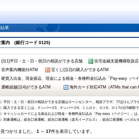
索結果
 (銀行コード 0125)
(注1)平日・土・日・祝日の相談ができる店舗
住宅金融支援機構取扱店
音声案内機能付ATM
宝くじ(注2)の購入ができるATM
硬貨入出金、現金振込、現金による税金・各種料金払込み「Pay-easy（ペイジ
通帳繰越(注4)ができるATM
海外カード対応ATM（ATMs that can Handl
1）平日・土・日・祝日の相談ができる店舗はローンセンター、相談プラザ、77ほけんプラ
2）購入できる宝くじは、ナンバーズ3、ナンバーズ4、ミニロト、ロト6、ロト7の計5種類
3）キャッシュカードによる振込および税金・各種料金払込み「Pay-easy（ペイジー）」は
4）対象通帳は、総合口座通帳、総合口座通帳（楽天イーグルス）、総合口座通帳（ベガル
件見つかりました。
1
～
17
件を表示しています。