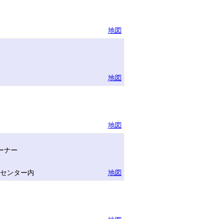
地図
地図
地図
ーナー
グセンター内
地図