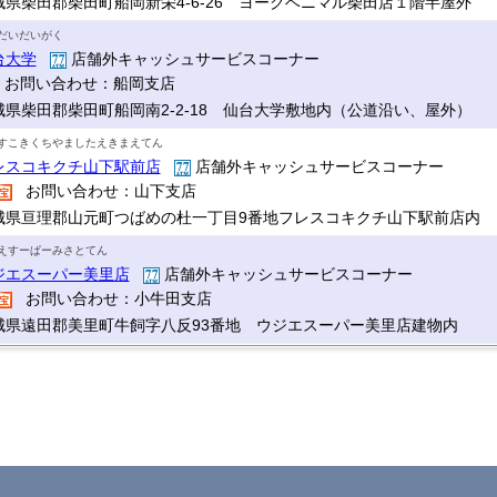
城県柴田郡柴田町船岡新栄4-6-26 ヨークベニマル柴田店１階半屋外
だいだいがく
台大学
店舗外キャッシュサービスコーナー
お問い合わせ：船岡支店
城県柴田郡柴田町船岡南2-2-18 仙台大学敷地内（公道沿い、屋外）
すこきくちやましたえきまえてん
レスコキクチ山下駅前店
店舗外キャッシュサービスコーナー
お問い合わせ：山下支店
城県亘理郡山元町つばめの杜一丁目9番地フレスコキクチ山下駅前店内
えすーぱーみさとてん
ジエスーパー美里店
店舗外キャッシュサービスコーナー
お問い合わせ：小牛田支店
城県遠田郡美里町牛飼字八反93番地 ウジエスーパー美里店建物内