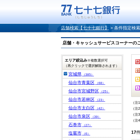
店舗検索【七十七銀行】
>
条件指定検
店舗・キャッシュサービスコーナーのご案内
エリア絞込み
※複数選択可
（再クリックで選択解除されます）
宮城県
（385）
仙台市青葉区
（68）
仙台市宮城野区
（25）
仙台市若林区
（23）
（注
仙台市太白区
（42）
（注
（注
仙台市泉区
（39）
（注
石巻市
（27）
17
塩竈市
（6）