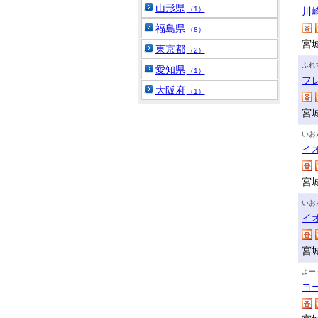
山形県
（1）
川
福島県
（8）
宮
東京都
（2）
ふれ
愛知県
（1）
フ
大阪府
（1）
宮
いお
イ
宮
いお
イ
宮
よー
ヨ