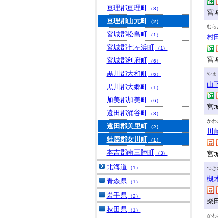
亘理郡亘理町
（3）
宮
亘理郡山元町
（2）
むら
宮城郡松島町
（1）
村
宮城郡七ヶ浜町
（1）
宮
宮城郡利府町
（6）
黒川郡大和町
やま
（6）
山
黒川郡大郷町
（1）
加美郡加美町
（6）
宮
遠田郡涌谷町
（3）
かわ
遠田郡美里町
（2）
川
牡鹿郡女川町
（1）
本吉郡南三陸町
宮
（3）
北海道
（1）
つき
槻
青森県
（1）
岩手県
（2）
柴田
秋田県
（1）
かわ