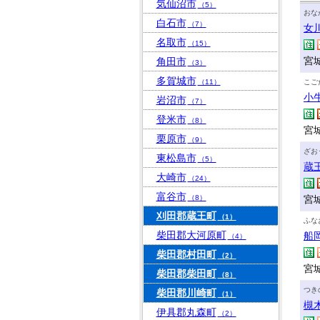
気仙沼市
（5）
おな
白石市
（7）
女
名取市
（15）
宮
角田市
（3）
多賀城市
（11）
こご
小
岩沼市
（7）
登米市
（8）
宮
栗原市
（9）
ざお
東松島市
（5）
蔵
大崎市
（24）
富谷市
（8）
宮
刈田郡蔵王町
（1）
ふな
柴田郡大河原町
船
（4）
柴田郡村田町
（2）
宮
柴田郡柴田町
（8）
つき
柴田郡川崎町
（1）
槻
伊具郡丸森町
（2）