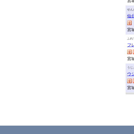
宮
せん
仙
宮
ふれ
フ
宮
うじ
ウ
宮