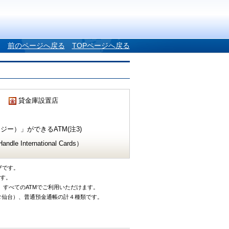
前のページへ戻る
TOPページへ戻る
貸金庫設置店
ー）」ができるATM(注3)
e International Cards）
ザです。
です。
、すべてのATMでご利用いただけます。
タ仙台）、普通預金通帳の計４種類です。