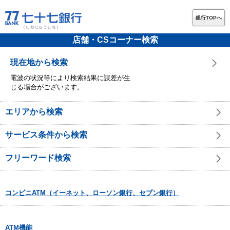
銀行TOPへ
店舗・CSコーナー検索
現在地から検索
電波の状況等により検索結果に誤差が生
じる場合がございます。
エリアから検索
サービス条件から検索
フリーワード検索
コンビニATM（イーネット、ローソン銀行、セブン銀行）
ATM機能